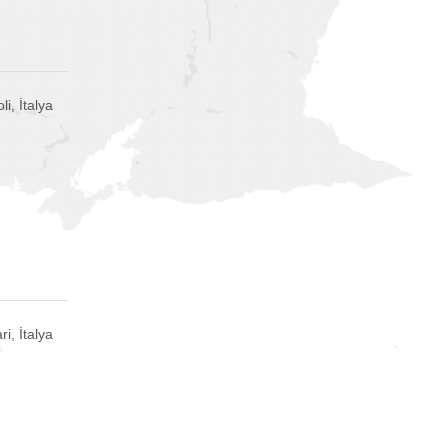
li, İtalya
ri, İtalya