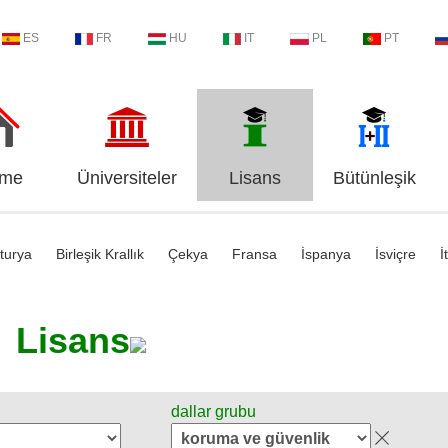
ES
FR
HU
IT
PL
PT
me
Üniversiteler
Lisans
Bütünleşik
turya
Birleşik Krallık
Çekya
Fransa
İspanya
İsviçre
İ
Lisans
dallar grubu