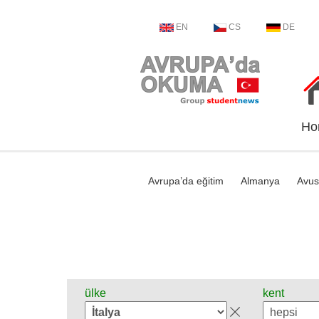
EN
CS
DE
Ho
Avrupa’da eğitim
Almanya
Avus
ülke
kent