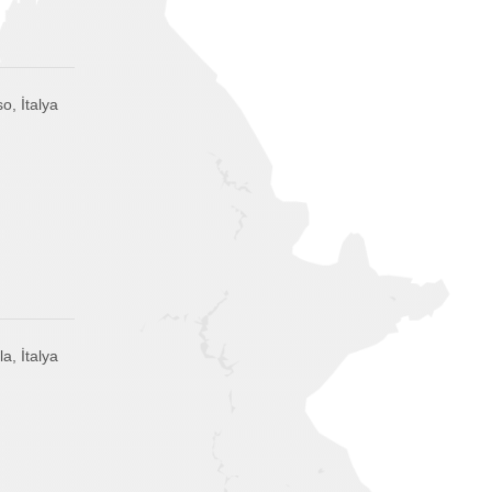
, İtalya
la, İtalya