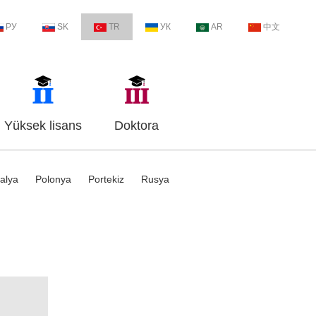
РУ
SK
TR
УК
AR
中文
Yüksek lisans
Doktora
talya
Polonya
Portekiz
Rusya