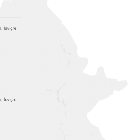
, İsviçre
, İsviçre