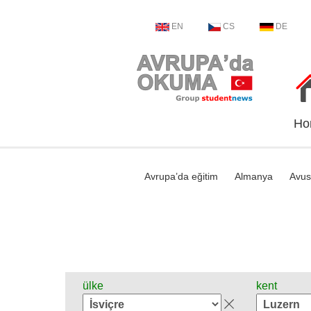
EN
CS
DE
Ho
Avrupa’da eğitim
Almanya
Avus
ülke
kent