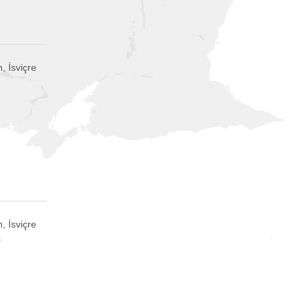
, İsviçre
, İsviçre