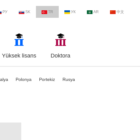
РУ
SK
TR
УК
AR
中文
Yüksek lisans
Doktora
talya
Polonya
Portekiz
Rusya