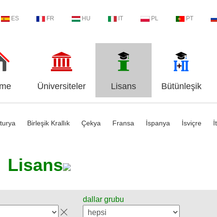
ES
FR
HU
IT
PL
PT
me
Üniversiteler
Lisans
Bütünleşik
turya
Birleşik Krallık
Çekya
Fransa
İspanya
İsviçre
İ
Lisans
dallar grubu