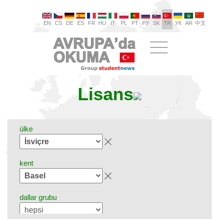
EN
CS
DE
ES
FR
HU
IT
PL
PT
РУ
SK
TR
УК
AR
中文
Lisans
ülke
kent
dallar grubu