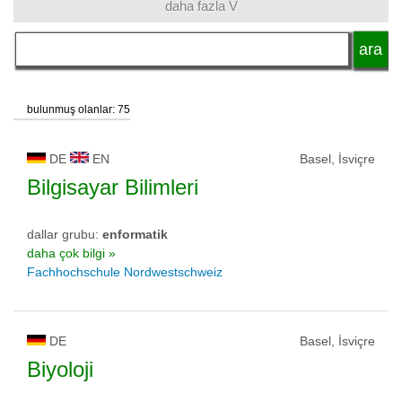
daha fazla V
dil
okul tipi
bulunmuş olanlar: 75
okul statüsü
DE
EN
Basel, İsviçre
Bilgisayar Bilimleri
dallar grubu:
enformatik
daha çok bilgi »
Fachhochschule Nordwestschweiz
DE
Basel, İsviçre
Biyoloji