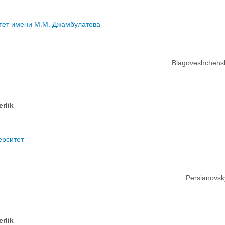
итет имени М.М. Джамбулатова
Blagoveshchens
erlik
ерситет
Persianovsk
erlik