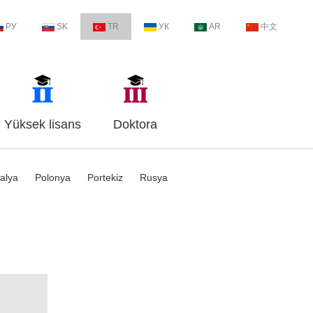
РУ
SK
TR
УК
AR
中文
Yüksek lisans
Doktora
talya
Polonya
Portekiz
Rusya