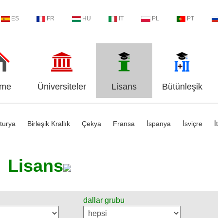
ES
FR
HU
IT
PL
PT
me
Üniversiteler
Lisans
Bütünleşik
turya
Birleşik Krallık
Çekya
Fransa
İspanya
İsviçre
İ
Lisans
dallar grubu