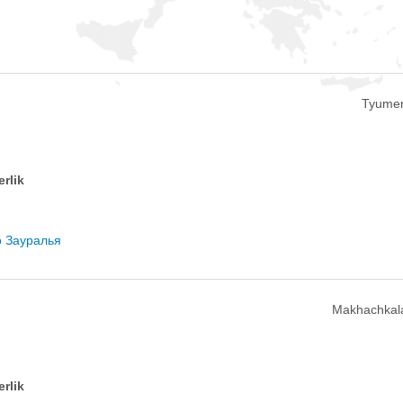
Tyumen
erlik
о Зауралья
Makhachkal
erlik