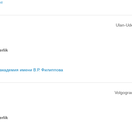
ет
Ulan-Ud
erlik
 академия имени В.Р. Филиппова
Volgogra
erlik