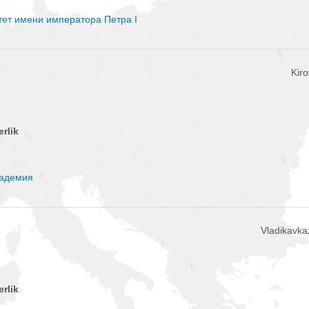
тет имени императора Петра I
Kir
erlik
кадемия
Vladikavka
erlik