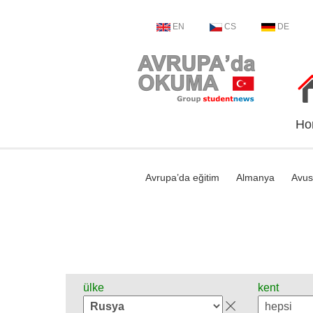
EN
CS
DE
Ho
Avrupa’da eğitim
Almanya
Avus
ülke
kent