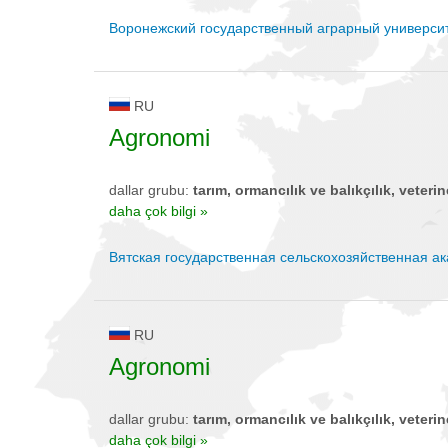
Воронежский государственный аграрный универси
RU
Agronomi
dallar grubu:
tarım, ormancılık ve balıkçılık, veterin
daha çok bilgi »
Вятская государственная сельскохозяйственная а
RU
Agronomi
dallar grubu:
tarım, ormancılık ve balıkçılık, veterin
daha çok bilgi »