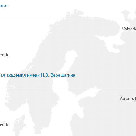
итет
Vologd
erlik
ная академия имени Н.В. Верещагина
Voronez
erlik