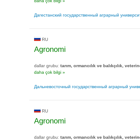
daha çok bilgi »
Дагестанский государственный аграрный универс
RU
Agronomi
dallar grubu:
tarım, ormancılık ve balıkçılık, veterin
daha çok bilgi »
Дальневосточный государственный аграрный унив
RU
Agronomi
dallar grubu:
tarım, ormancılık ve balıkçılık, veterin