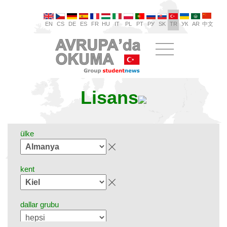
EN
CS
DE
ES
FR
HU
IT
PL
PT
РУ
SK
TR
УК
AR
中文
Lisans
ülke
kent
dallar grubu