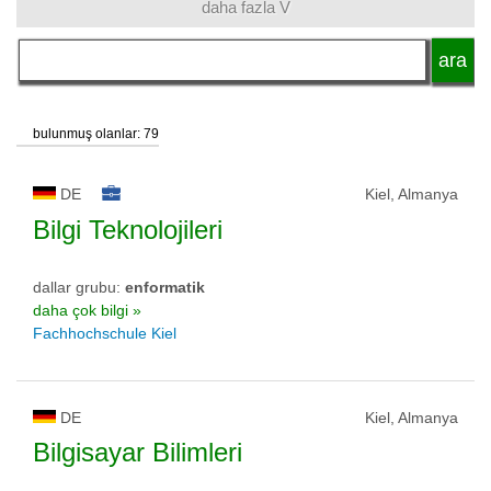
daha fazla V
dil
eğitim sistemi
bulunmuş olanlar: 79
akademik unvan
DE
Kiel, Almanya
Bilgi Teknolojileri
okul tipi
dallar grubu:
enformatik
daha çok bilgi »
Fachhochschule Kiel
okul statüsü
DE
Kiel, Almanya
Bilgisayar Bilimleri