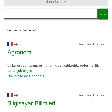
daha fazla V
dil
akademik unvan
bulunmuş olanlar: 76
okul tipi
Rennes, Fransa
FR
Agronomi
okul statüsü
dallar grubu:
tarım, ormancılık ve balıkçılık, veterinerlik
daha çok bilgi »
Université de Rennes 1
Rennes, Fransa
FR
Bilgisayar Bilimleri