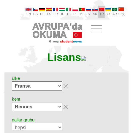
EN
CS
DE
ES
FR
HU
IT
PL
PT
РУ
SK
TR
УК
AR
中文
Lisans
ülke
kent
dallar grubu