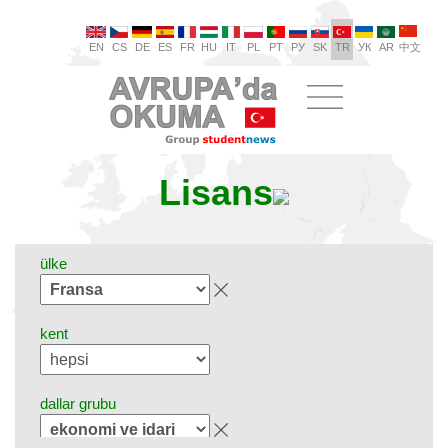
EN
CS
DE
ES
FR
HU
IT
PL
PT
РУ
SK
TR
УК
AR
中文
Lisans
ülke
kent
dallar grubu