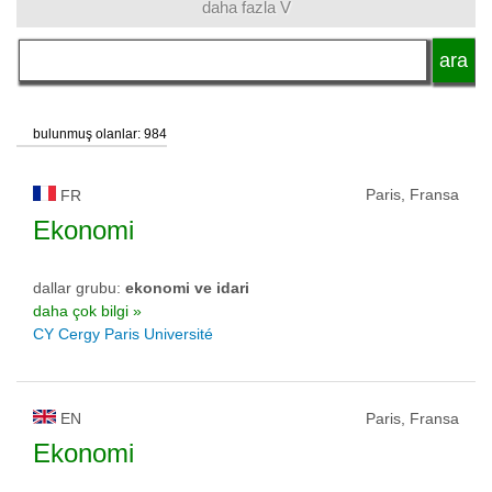
daha fazla V
dil
akademik unvan
bulunmuş olanlar: 984
okul tipi
Paris, Fransa
FR
Ekonomi
okul statüsü
dallar grubu:
ekonomi ve idari
daha çok bilgi »
CY Cergy Paris Université
EN
Paris, Fransa
Ekonomi