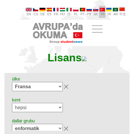
EN
CS
DE
ES
FR
HU
IT
PL
PT
РУ
SK
TR
УК
AR
中文
Lisans
ülke
kent
dallar grubu