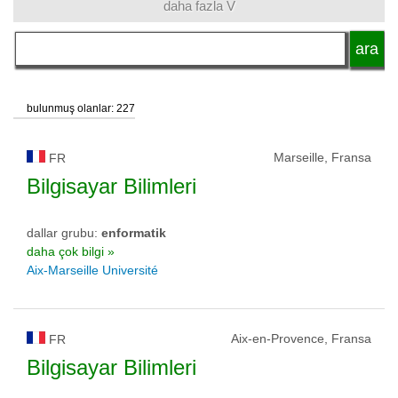
daha fazla V
dil
akademik unvan
bulunmuş olanlar: 227
okul tipi
Marseille, Fransa
FR
Bilgisayar Bilimleri
okul statüsü
dallar grubu:
enformatik
daha çok bilgi »
Aix-Marseille Université
Aix-en-Provence, Fransa
FR
Bilgisayar Bilimleri