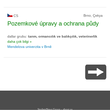
Brno, Çekya
CS
Pozemkové úpravy a ochrana půdy
dallar grubu:
tarım, ormancılık ve balıkçılık, veterinerlik
daha çok bilgi »
Mendelova univerzita v Brně
StudentNews Group - about us