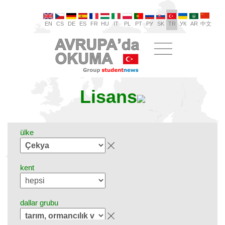
EN
CS
DE
ES
FR
HU
IT
PL
PT
РУ
SK
TR
УК
AR
中文
Lisans
ülke
kent
dallar grubu