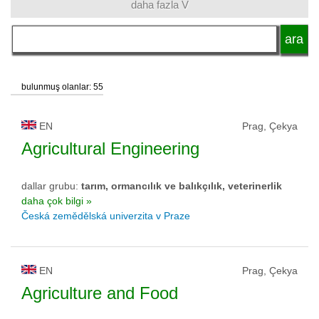
daha fazla V
dil
okul tipi
bulunmuş olanlar: 55
okul statüsü
EN
Prag, Çekya
Agricultural Engineering
dallar grubu:
tarım, ormancılık ve balıkçılık, veterinerlik
daha çok bilgi »
Česká zemědělská univerzita v Praze
EN
Prag, Çekya
Agriculture and Food