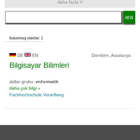
daha fazla V
dil
akademik unvan
bulunmuş olanlar: 1
okul tipi
DE
EN
Dornbirn, Avusturya
Bilgisayar Bilimleri
okul statüsü
dallar grubu:
enformatik
daha çok bilgi »
Fachhochschule Vorarlberg