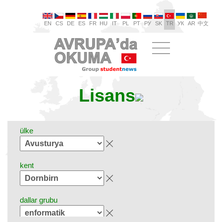
EN
CS
DE
ES
FR
HU
IT
PL
PT
РУ
SK
TR
УК
AR
中文
Lisans
ülke
kent
dallar grubu