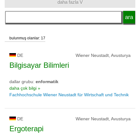
daha fazla V
dil
akademik unvan
bulunmuş olanlar: 17
okul tipi
DE
Wiener Neustadt, Avusturya
Bilgisayar Bilimleri
okul statüsü
dallar grubu:
enformatik
daha çok bilgi »
Fachhochschule Wiener Neustadt für Wirtschaft und Technik
DE
Wiener Neustadt, Avusturya
Ergoterapi