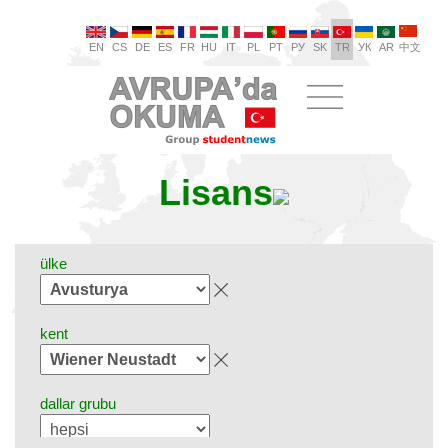
EN
CS
DE
ES
FR
HU
IT
PL
PT
РУ
SK
TR
УК
AR
中文
Lisans
ülke
kent
dallar grubu