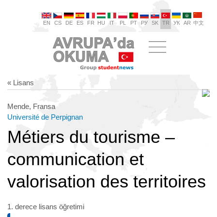
EN
CS
DE
ES
FR
HU
IT
PL
PT
РУ
SK
TR
УК
AR
中文
« Lisans
Mende, Fransa
Université de Perpignan
Métiers du tourisme –
communication et
valorisation des territoires
1. derece lisans öğretimi