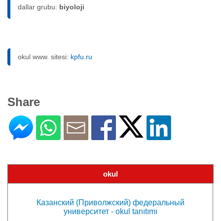
dallar grubu:
biyoloji
okul www. sitesi:
kpfu.ru
Share
okul
Казанский (Приволжский) федеральный
университет - okul tanıtımı