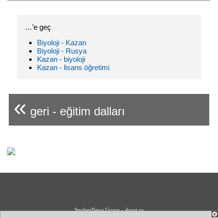
…’e geç
Biyoloji - Kazan
Biyoloji - Rusya
Kazan - biyoloji
Kazan - lisans öğretimi
«
geri - eğitim dalları
StudentNews Group - about us