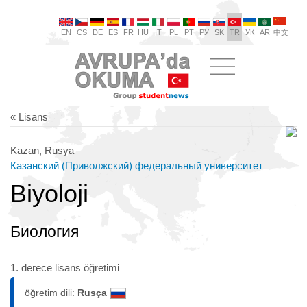
EN
CS
DE
ES
FR
HU
IT
PL
PT
РУ
SK
TR
УК
AR
中文
« Lisans
Kazan, Rusya
Казанский (Приволжский) федеральный университет
Biyoloji
Биология
1. derece lisans öğretimi
öğretim dili:
Rusça