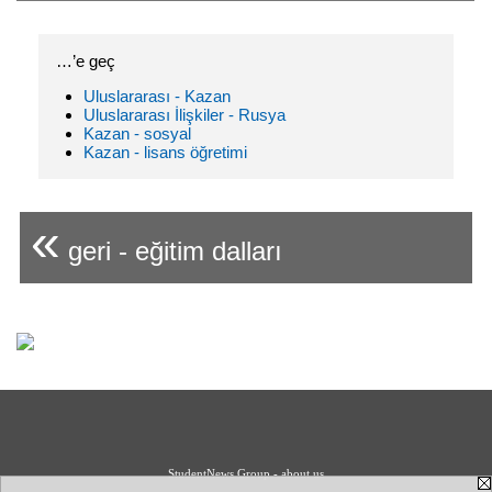
…’e geç
Uluslararası - Kazan
Uluslararası İlişkiler - Rusya
Kazan - sosyal
Kazan - lisans öğretimi
«
geri - eğitim dalları
StudentNews Group - about us