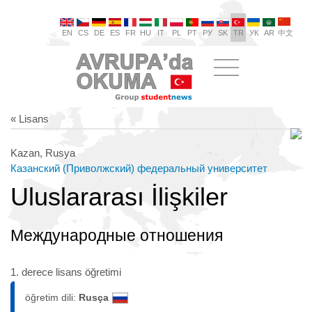
EN
CS
DE
ES
FR
HU
IT
PL
PT
РУ
SK
TR
УК
AR
中文
« Lisans
Kazan, Rusya
Казанский (Приволжский) федеральный университет
Uluslararası İlişkiler
Международные отношения
1. derece lisans öğretimi
öğretim dili:
Rusça