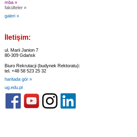
mba »
fakülteler »
galeri »
İletişim:
ul. Marii Janion 7
80-309 Gdańsk
Biuro Rekrutacji (budynek Rektoratu):
tel. +48 58 523 25 32
haritada gör »
ug.edu.pl