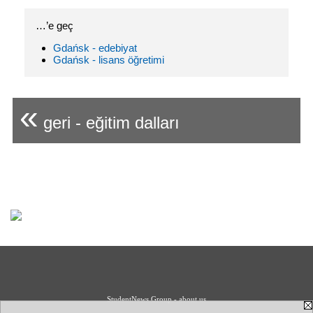
…’e geç
Gdańsk - edebiyat
Gdańsk - lisans öğretimi
«
geri - eğitim dalları
StudentNews Group - about us