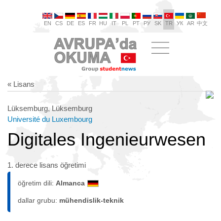
EN
CS
DE
ES
FR
HU
IT
PL
PT
РУ
SK
TR
УК
AR
中文
« Lisans
Lüksemburg, Lüksemburg
Université du Luxembourg
Digitales Ingenieurwesen
1. derece lisans öğretimi
öğretim dili:
Almanca
dallar grubu:
mühendislik-teknik