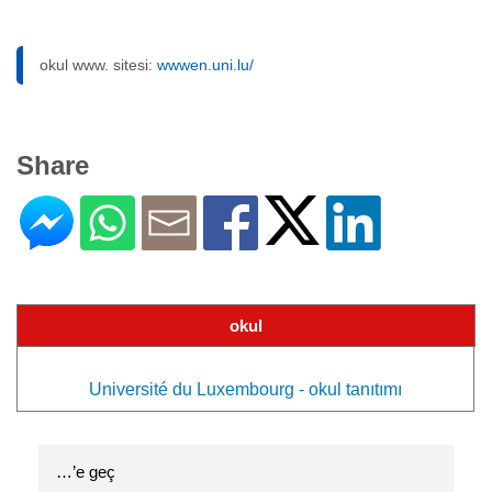
okul www. sitesi:
wwwen.uni.lu/
Share
okul
Université du Luxembourg - okul tanıtımı
…’e geç