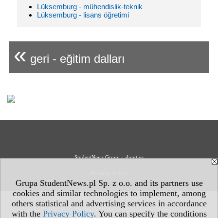
Lüksemburg - mühendislik-teknik
Lüksemburg - lisans öğretimi
«
geri - eğitim dalları
StudentNews Group - about us
Privacy Policy
Grupa StudentNews.pl Sp. z o.o. and its partners use
cookies and similar technologies to implement, among
others statistical and advertising services in accordance
with the
Privacy Policy
. You can specify the conditions