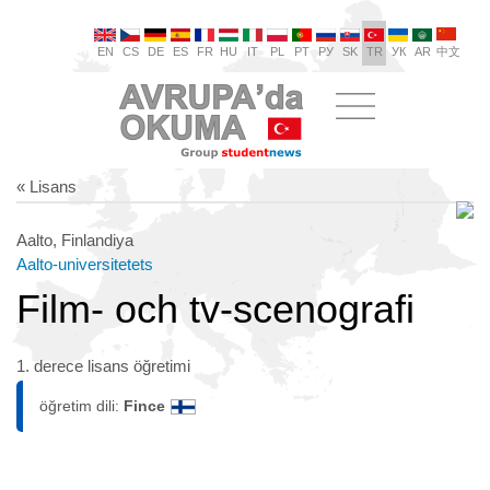
EN
CS
DE
ES
FR
HU
IT
PL
PT
РУ
SK
TR
УК
AR
中文
« Lisans
Aalto, Finlandiya
Aalto-universitetets
Film- och tv-scenografi
1. derece lisans öğretimi
öğretim dili:
Fince