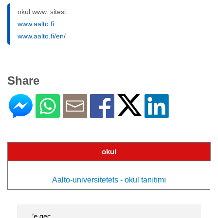
okul www. sitesi:
www.aalto.fi
www.aalto.fi/en/
Share
okul
Aalto-universitetets - okul tanıtımı
…’e geç