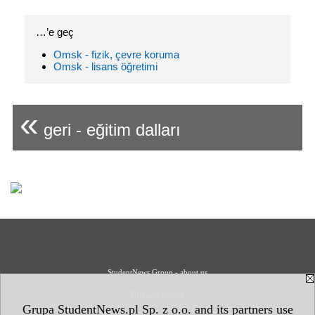
…’e geç
Omsk - fizik, çevre koruma
Omsk - lisans öğretimi
«
geri - eğitim dalları
StudentNews Group - about us
Privacy Policy
Grupa StudentNews.pl Sp. z o.o. and its partners use