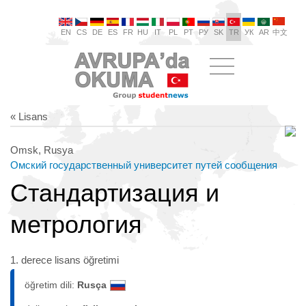
EN
CS
DE
ES
FR
HU
IT
PL
PT
РУ
SK
TR
УК
AR
中文
« Lisans
Omsk, Rusya
Омский государственный университет путей сообщения
Стандартизация и
метрология
1. derece lisans öğretimi
öğretim dili:
Rusça