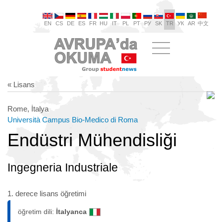
EN
CS
DE
ES
FR
HU
IT
PL
PT
РУ
SK
TR
УК
AR
中文
« Lisans
Rome, İtalya
Università Campus Bio-Medico di Roma
Endüstri Mühendisliği
Ingegneria Industriale
1. derece lisans öğretimi
öğretim dili:
İtalyanca