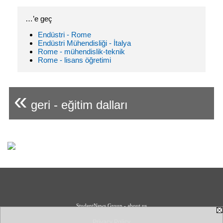
…’e geç
Endüstri - Rome
Endüstri Mühendisliği - İtalya
Rome - mühendislik-teknik
Rome - lisans öğretimi
«
geri - eğitim dalları
StudentNews Group - about us
Privacy Policy