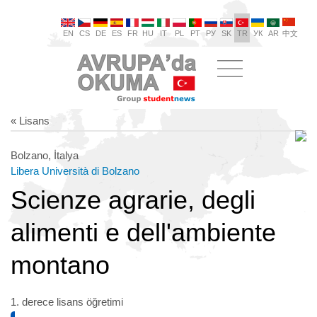
EN
CS
DE
ES
FR
HU
IT
PL
PT
РУ
SK
TR
УК
AR
中文
« Lisans
Bolzano, İtalya
Libera Università di Bolzano
Scienze agrarie, degli
alimenti e dell'ambiente
montano
1. derece lisans öğretimi