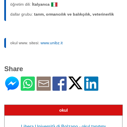
öğretim dili:
İtalyanca
dallar grubu:
tarım, ormancılık ve balıkçılık, veterinerlik
okul www. sitesi:
www.unibz.it
Share
okul
Libera Università di Bolzano - okul tanıtımı