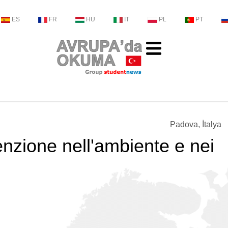
ES
FR
HU
IT
PL
PT
Padova, İtalya
enzione nell'ambiente e nei