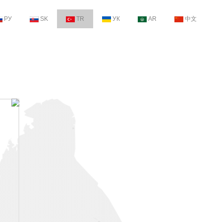
РУ
SK
TR
УК
AR
中文