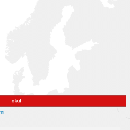
okul
ımı