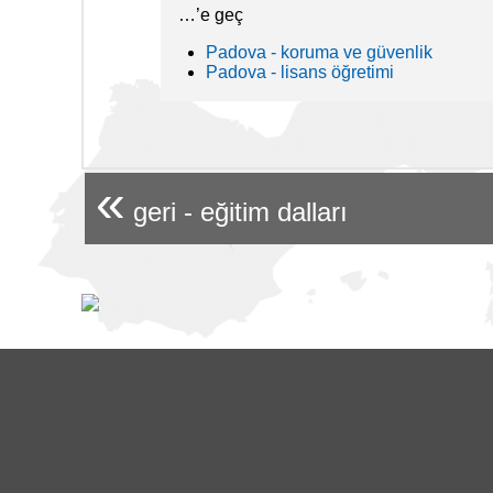
…’e geç
Padova - koruma ve güvenlik
Padova - lisans öğretimi
«
geri - eğitim dalları