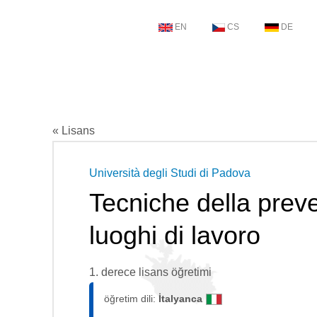
EN
CS
DE
« Lisans
Università degli Studi di Padova
Tecniche della prev
luoghi di lavoro
1. derece lisans öğretimi
öğretim dili:
İtalyanca