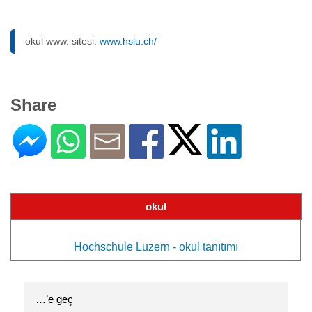
okul www. sitesi:
www.hslu.ch/
Share
okul
Hochschule Luzern - okul tanıtımı
…’e geç