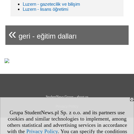
Luzern - gazetecilik ve bilişim
Luzern - lisans öğretimi
«
geri - eğitim dalları
StudentNews Group - about us
Privacy Policy
Grupa StudentNews.pl Sp. z o.o. and its partners use
cookies and similar technologies to implement, among
others statistical and advertising services in accordance
with the
Privacy Policy
. You can specify the conditions