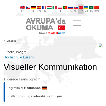
EN
CS
DE
ES
FR
HU
IT
PL
PT
РУ
SK
TR
УК
AR
中文
« Lisans
Luzern, İsviçre
Hochschule Luzern
Visueller Kommunikation
1. derece lisans öğretimi
öğretim dili:
Almanca
dallar grubu:
gazetecilik ve bilişim