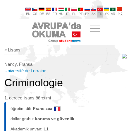
EN
CS
DE
ES
FR
HU
IT
PL
PT
РУ
SK
TR
УК
AR
中文
« Lisans
Nancy, Fransa
Université de Lorraine
Criminologie
1. derece lisans öğretimi
öğretim dili:
Fransızca
dallar grubu:
koruma ve güvenlik
Akademik unvan:
L1