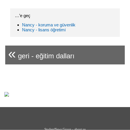
…’e geç
Nancy - koruma ve güvenlik
Nancy - lisans öğretimi
«
geri - eğitim dalları
StudentNews Group - about us