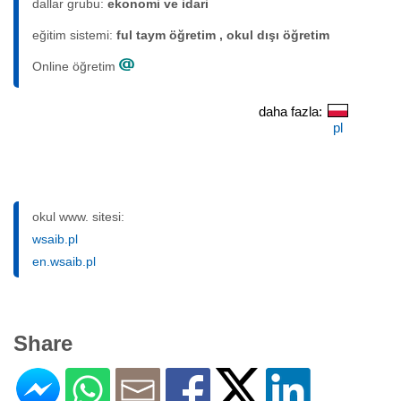
dallar grubu:
ekonomi ve idari
eğitim sistemi:
ful taym öğretim , okul dışı öğretim
Online öğretim
daha fazla:
pl
okul www. sitesi:
wsaib.pl
en.wsaib.pl
Share