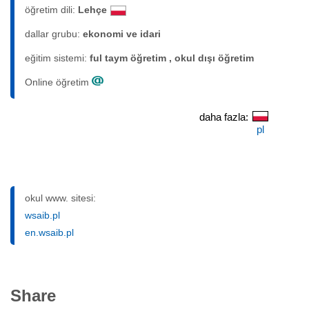
öğretim dili:
Lehçe
dallar grubu:
ekonomi ve idari
eğitim sistemi:
ful taym öğretim , okul dışı öğretim
Online öğretim
daha fazla:
pl
okul www. sitesi:
wsaib.pl
en.wsaib.pl
Share