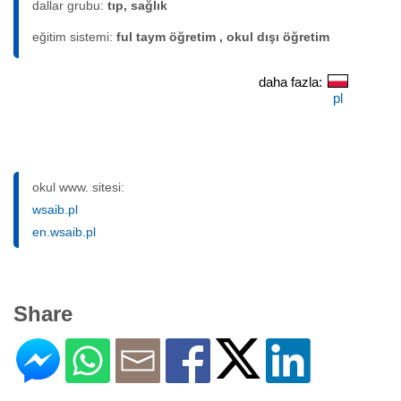
dallar grubu:
tıp, sağlık
eğitim sistemi:
ful taym öğretim , okul dışı öğretim
daha fazla:
pl
okul www. sitesi:
wsaib.pl
en.wsaib.pl
Share