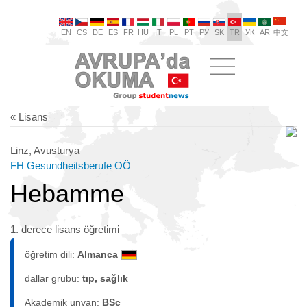
EN
CS
DE
ES
FR
HU
IT
PL
PT
РУ
SK
TR
УК
AR
中文
« Lisans
Linz, Avusturya
FH Gesundheitsberufe OÖ
Hebamme
1. derece lisans öğretimi
öğretim dili:
Almanca
dallar grubu:
tıp, sağlık
Akademik unvan:
BSc