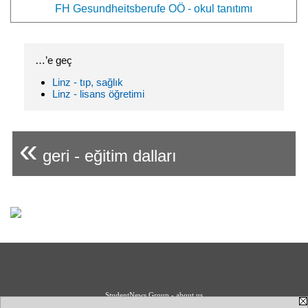
FH Gesundheitsberufe OÖ - okul tanıtımı
…’e geç
Linz - tıp, sağlık
Linz - lisans öğretimi
«
geri - eğitim dalları
StudentNews Group - about us