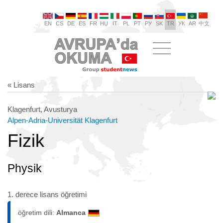
EN
CS
DE
ES
FR
HU
IT
PL
PT
РУ
SK
TR
УК
AR
中文
« Lisans
Klagenfurt, Avusturya
Alpen-Adria-Universität Klagenfurt
Fizik
Physik
1. derece lisans öğretimi
öğretim dili:
Almanca